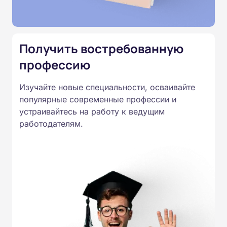
Подготовка ведется по всем
специальностям, утвержденным
Приказом Минпросвещения
Получить востребованную
России от 14.07.2023 N 534 в
профессию
соответствии с Федеральными
государственными
Изучайте новые специальности, осваивайте
образовательными стандартами
популярные современные профессии и
профессионального образования.
устраивайтесь на работу к ведущим
Удостоверения и дипломы о
работодателям.
прохождении обучения
принимаются работодателями по
всей России.