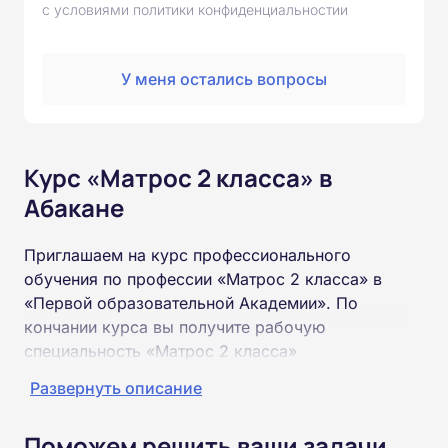
с условиями политики конфиденциальностии
У меня остались вопросы
Курс «Матрос 2 класса» в
Абакане
Приглашаем на курс профессионального
обучения по профессии «Матрос 2 класса» в
«Первой образовательной Академии». По
кончании курса вы получите рабочую
специальность «Матрос 2 класса»
соответствующего разряда.
Развернуть описание
Пройти обучение и получить удостоверение
Поможем решить ваши задачи
можно на базе неполного и полного среднего