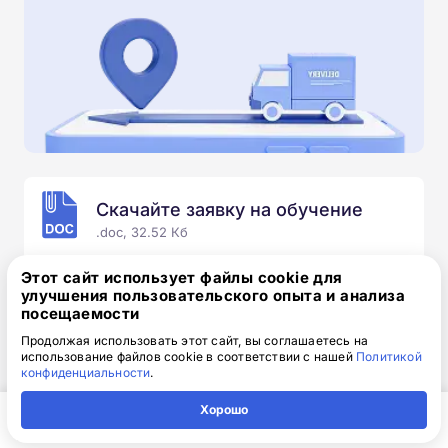
Скачайте заявку на обучение
.doc, 32.52 Кб
Скачайте шаблон, заполните и отправьте по
Этот сайт использует файлы cookie для
электронной почте
info@1-academy.ru
.
улучшения пользовательского опыта и анализа
посещаемости
Обязательно укажите контактный номер телефон.
Наш специалист свяжется с вами и утонит все
Продолжая использовать этот сайт, вы соглашаетесь на
использование файлов cookie в соответствии с нашей
Политикой
детали.
конфиденциальности
.
Хорошо
Главная
Регион
Поиск
Контакты
Компания