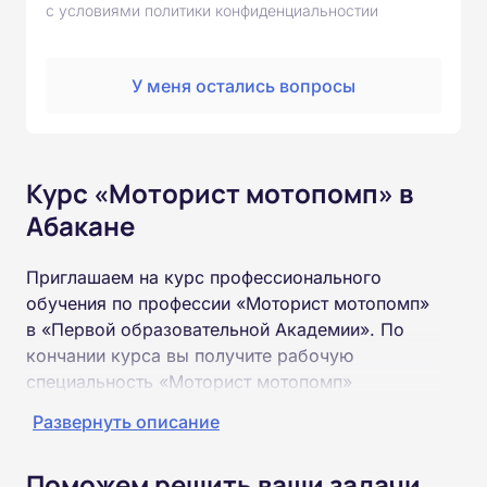
с условиями политики конфиденциальностии
У меня остались вопросы
Курс «Моторист мотопомп» в
Абакане
Приглашаем на курс профессионального
обучения по профессии «Моторист мотопомп»
в «Первой образовательной Академии». По
кончании курса вы получите рабочую
специальность «Моторист мотопомп»
соответствующего разряда.
Развернуть описание
Пройти обучение и получить удостоверение
Поможем решить ваши задачи
можно на базе неполного и полного среднего