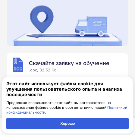
Скачайте заявку на обучение
.doc, 32.52 Кб
Скачайте шаблон, заполните и отправьте по
Этот сайт использует файлы cookie для
электронной почте
info@1-academy.ru
.
улучшения пользовательского опыта и анализа
посещаемости
Обязательно укажите контактный номер телефон.
Наш специалист свяжется с вами и утонит все
Продолжая использовать этот сайт, вы соглашаетесь на
использование файлов cookie в соответствии с нашей
Политикой
детали.
конфиденциальности
.
Хорошо
Главная
Регион
Поиск
Контакты
Компания