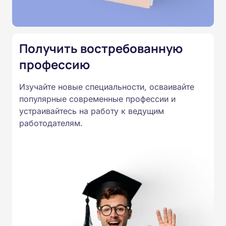
Подготовка ведется по всем
специальностям, утвержденным
Приказом Минпросвещения
Получить востребованную
России от 14.07.2023 N 534 в
профессию
соответствии с Федеральными
государственными
Изучайте новые специальности, осваивайте
образовательными стандартами
популярные современные профессии и
профессионального образования.
устраивайтесь на работу к ведущим
Удостоверения и дипломы о
работодателям.
прохождении обучения
принимаются работодателями по
всей России.