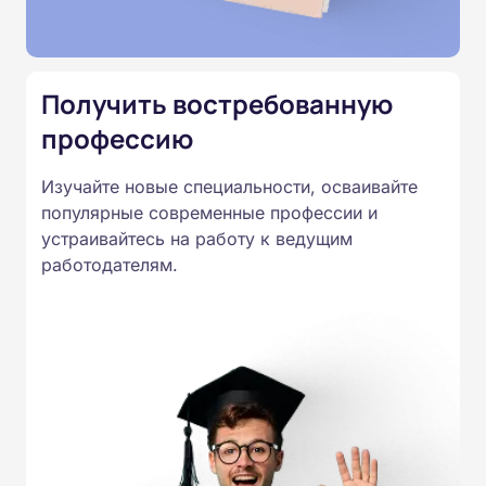
Подготовка ведется по всем
специальностям, утвержденным
Приказом Минпросвещения
Получить востребованную
России от 14.07.2023 N 534 в
профессию
соответствии с Федеральными
государственными
Изучайте новые специальности, осваивайте
образовательными стандартами
популярные современные профессии и
профессионального образования.
устраивайтесь на работу к ведущим
Удостоверения и дипломы о
работодателям.
прохождении обучения
принимаются работодателями по
всей России.