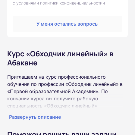
с условиями политики конфиденциальностии
У меня остались вопросы
Курс «Обходчик линейный» в
Абакане
Приглашаем на курс профессионального
обучения по профессии «Обходчик линейный» в
«Первой образовательной Академии». По
кончании курса вы получите рабочую
специальность «Обходчик линейный»
соответствующего разряда.
Развернуть описание
Пройти обучение и получить удостоверение
Поможем решить ваши задачи
можно на базе неполного и полного среднего