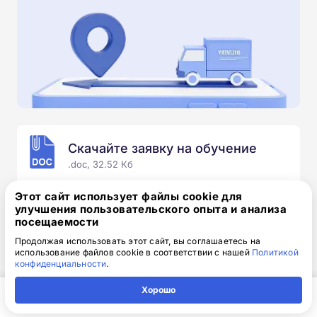
Скачайте заявку на обучение
.doc, 32.52 Кб
Скачайте шаблон, заполните и отправьте по
Этот сайт использует файлы cookie для
электронной почте
info@1-academy.ru
.
улучшения пользовательского опыта и анализа
посещаемости
Обязательно укажите контактный номер телефон.
Наш специалист свяжется с вами и утонит все
Продолжая использовать этот сайт, вы соглашаетесь на
использование файлов cookie в соответствии с нашей
Политикой
детали.
конфиденциальности
.
Хорошо
Главная
Регион
Поиск
Контакты
Компания