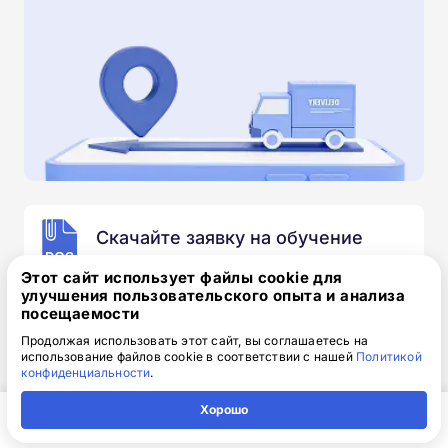
Скачайте заявку на обучение
.doc, 32.52 Кб
Этот сайт использует файлы cookie для
улучшения пользовательского опыта и анализа
Скачайте шаблон, заполните и отправьте по
посещаемости
электронной почте
info@1-academy.ru
.
Продолжая использовать этот сайт, вы соглашаетесь на
Обязательно укажите контактный номер телефон.
использование файлов cookie в соответствии с нашей
Политикой
Наш специалист свяжется с вами и утонит все
конфиденциальности
.
детали.
Хорошо
Главная
Регион
Поиск
Контакты
Компания