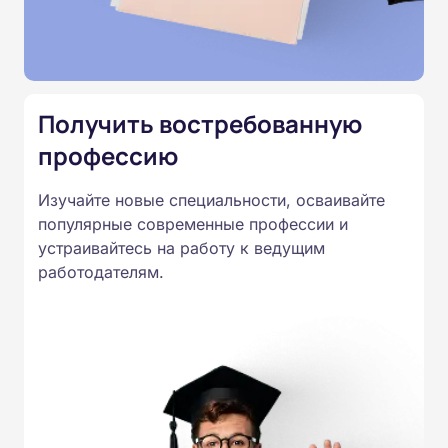
Министерства образования.
Подготовка ведется по всем
специальностям, утвержденным
Приказом Минпросвещения
Получить востребованную
России от 14.07.2023 N 534 в
профессию
соответствии с Федеральными
государственными
Изучайте новые специальности, осваивайте
образовательными стандартами
популярные современные профессии и
профессионального образования.
устраивайтесь на работу к ведущим
Удостоверения и дипломы о
работодателям.
прохождении обучения
принимаются работодателями по
всей России.