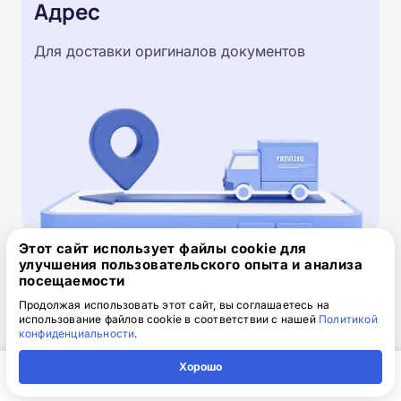
Адрес
Для доставки оригиналов документов
Этот сайт использует файлы cookie для
улучшения пользовательского опыта и анализа
Скачайте заявку на обучение
посещаемости
.doc, 32.52 Кб
Продолжая использовать этот сайт, вы соглашаетесь на
использование файлов cookie в соответствии с нашей
Политикой
конфиденциальности
.
Скачайте шаблон, заполните и отправьте по
электронной почте
info@1-academy.ru
.
Хорошо
Обязательно укажите контактный номер телефон.
Главная
Регион
Поиск
Контакты
Компания
Наш специалист свяжется с вами и утонит все