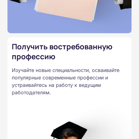
подтверждены лицензией
Министерства образования.
Подготовка ведется по всем
специальностям, утвержденным
Приказом Минпросвещения
Получить востребованную
России от 14.07.2023 N 534 в
профессию
соответствии с Федеральными
государственными
Изучайте новые специальности, осваивайте
образовательными стандартами
популярные современные профессии и
профессионального образования.
устраивайтесь на работу к ведущим
Удостоверения и дипломы о
работодателям.
прохождении обучения
принимаются работодателями по
всей России.