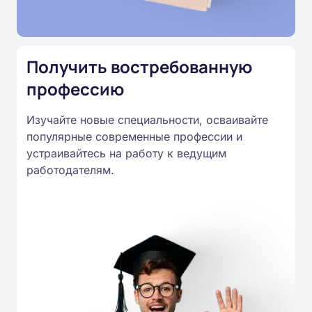
Подготовка ведется по всем
специальностям, утвержденным
Приказом Минпросвещения
Получить востребованную
России от 14.07.2023 N 534 в
профессию
соответствии с Федеральными
государственными
Изучайте новые специальности, осваивайте
образовательными стандартами
популярные современные профессии и
профессионального образования.
устраивайтесь на работу к ведущим
Удостоверения и дипломы о
работодателям.
прохождении обучения
принимаются работодателями по
всей России.