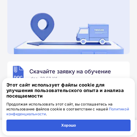
Скачайте заявку на обучение
.doc, 32.52 Кб
Этот сайт использует файлы cookie для
улучшения пользовательского опыта и анализа
Скачайте шаблон, заполните и отправьте по
посещаемости
электронной почте
info@1-academy.ru
.
Обязательно укажите контактный номер телефон.
Продолжая использовать этот сайт, вы соглашаетесь на
использование файлов cookie в соответствии с нашей
Политикой
Наш специалист свяжется с вами и утонит все
конфиденциальности
.
детали.
Хорошо
Главная
Регион
Поиск
Контакты
Компания