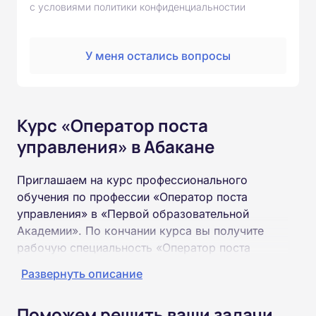
с условиями политики конфиденциальностии
У меня остались вопросы
Курс «Оператор поста
управления» в Абакане
Приглашаем на курс профессионального
обучения по профессии «Оператор поста
управления» в «Первой образовательной
Академии». По кончании курса вы получите
рабочую специальность «Оператор поста
управления» соответствующего разряда.
Развернуть описание
Пройти обучение и получить удостоверение
Поможем решить ваши задачи
можно на базе неполного и полного среднего