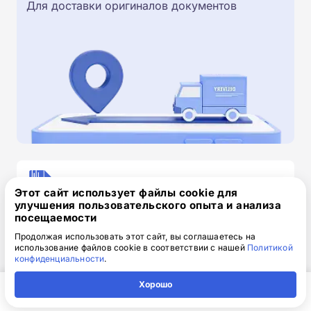
Для доставки оригиналов документов
Скачайте заявку на обучение
Этот сайт использует файлы cookie для
.doc, 32.52 Кб
улучшения пользовательского опыта и анализа
посещаемости
Скачайте шаблон, заполните и отправьте по
Продолжая использовать этот сайт, вы соглашаетесь на
электронной почте
info@1-academy.ru
.
использование файлов cookie в соответствии с нашей
Политикой
Обязательно укажите контактный номер телефон.
конфиденциальности
.
Наш специалист свяжется с вами и утонит все
Хорошо
детали.
Главная
Регион
Поиск
Контакты
Компания