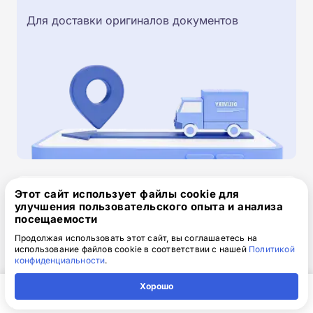
Для доставки оригиналов документов
Этот сайт использует файлы cookie для
Скачайте заявку на обучение
улучшения пользовательского опыта и анализа
.doc, 32.52 Кб
посещаемости
Продолжая использовать этот сайт, вы соглашаетесь на
Скачайте шаблон, заполните и отправьте по
использование файлов cookie в соответствии с нашей
Политикой
электронной почте
info@1-academy.ru
.
конфиденциальности
.
Обязательно укажите контактный номер телефон.
Хорошо
Наш специалист свяжется с вами и утонит все
детали.
Главная
Регион
Поиск
Контакты
Компания