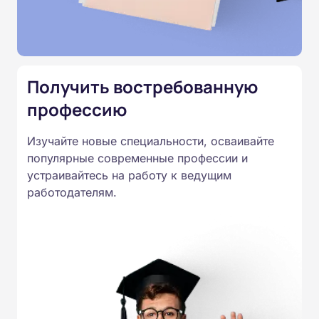
подтверждены лицензией
Министерства образования.
Подготовка ведется по всем
специальностям, утвержденным
Получить востребованную
Приказом Минпросвещения
России от 14.07.2023 N 534 в
профессию
соответствии с Федеральными
Изучайте новые специальности, осваивайте
государственными
популярные современные профессии и
образовательными стандартами
устраивайтесь на работу к ведущим
профессионального образования.
работодателям.
Удостоверения и дипломы о
прохождении обучения
принимаются работодателями по
всей России.