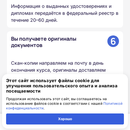
Информация о выданных удостоверениях и
дипломах передаётся в федеральный реестр в
течение 20–60 дней.
6
Вы получаете оригиналы
документов
Скан-копии направляем на почту в день
окончания курса, оригиналы доставляем
Почтой России бесплатно.
Этот сайт использует файлы cookie для
улучшения пользовательского опыта и анализа
посещаемости
Продолжая использовать этот сайт, вы соглашаетесь на
Доступная интерактивная
использование файлов cookie в соответствии с нашей
Политикой
конфиденциальности
.
платформа дистанционного
обучения
Хорошо
Главная
Регион
Поиск
Контакты
Компания