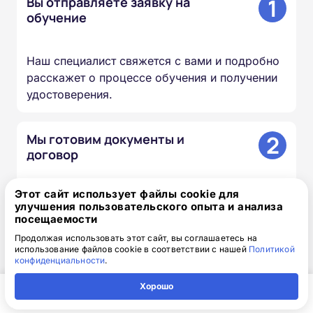
1
Вы отправляете заявку на
обучение
Наш специалист свяжется с вами и подробно
расскажет о процессе обучения и получении
удостоверения.
2
Мы готовим документы и
договор
Этот сайт использует файлы cookie для
Все гарантийные обязательства прописаны в
улучшения пользовательского опыта и анализа
договоре, к нему прилагается счёт на оплату.
посещаемости
Продолжая использовать этот сайт, вы соглашаетесь на
использование файлов cookie в соответствии с нашей
Политикой
3
Вы получаете доступ к учебным
конфиденциальности
.
материалам
Хорошо
Главная
Регион
Поиск
Контакты
Компания