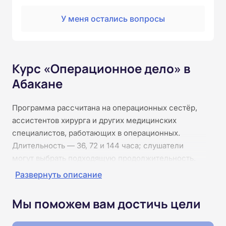
У меня остались вопросы
Курс «Операционное дело» в
Абакане
Программа рассчитана на операционных сестёр,
ассистентов хирурга и других медицинских
специалистов, работающих в операционных.
Длительность — 36, 72 и 144 часа; слушатели
могут выбрать подходящую продолжительность.
Курс даёт системное представление об
Развернуть описание
организации операционного блока, правилах
стерильности, оснащении, инструментальном
Мы поможем вам достичь цели
обеспечении и оказании помощи до, во время и
после хирургического вмешательства. Обучение