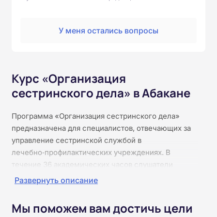
У меня остались вопросы
Курс «Организация
сестринского дела» в Абакане
Программа «Организация сестринского дела»
предназначена для специалистов, отвечающих за
управление сестринской службой в
лечебно‑профилактических учреждениях. В
течение 36 академических часов слушатели
познакомятся с нормативной базой и стандартами
Развернуть описание
организации сестринского ухода, освоят принципы
планирования и распределения нагрузки, контроля
Мы поможем вам достичь цели
качества оказания услуг, организации работы