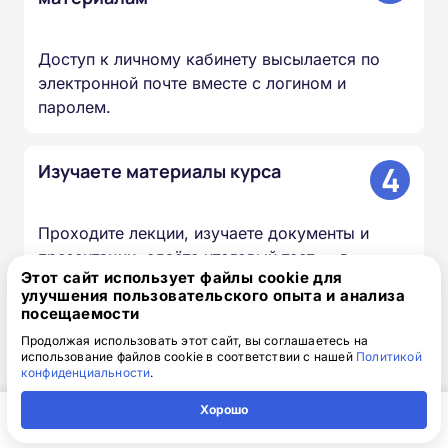
Доступ к личному кабинету высылается по
электронной почте вместе с логином и
паролем.
4
Изучаете материалы курса
Проходите лекции, изучаете документы и
презентации, сдаёте итоговый тест — в
Этот сайт использует файлы cookie для
удобное для вас время и темпе.
улучшения пользовательского опыта и анализа
посещаемости
5
Мы вносим сведения в ФИС
Продолжая использовать этот сайт, вы соглашаетесь на
использование файлов cookie в соответствии с нашей
Политикой
ФРДО
конфиденциальности
.
Хорошо
Информация о выданных удостоверениях и
Главная
Регион
Поиск
Контакты
Компания