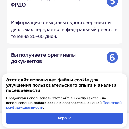
5
ФРДО
Информация о выданных удостоверениях и
дипломах передаётся в федеральный реестр в
течение 20–60 дней.
6
Вы получаете оригиналы
документов
Скан-копии направляем на почту в день
Этот сайт использует файлы cookie для
улучшения пользовательского опыта и анализа
окончания курса, оригиналы доставляем
посещаемости
Почтой России бесплатно.
Продолжая использовать этот сайт, вы соглашаетесь на
использование файлов cookie в соответствии с нашей
Политикой
конфиденциальности
.
Доступная интерактивная
Хорошо
платформа дистанционного
Главная
Регион
Поиск
Контакты
Компания