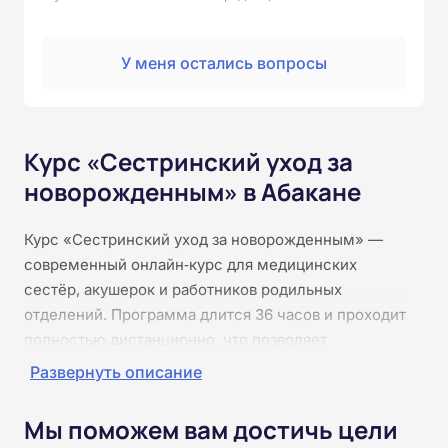
У меня остались вопросы
Курс «Сестринский уход за
новорожденным» в Абакане
Курс «Сестринский уход за новорожденным» —
современный онлайн‑курс для медицинских
сестёр, акушерок и работников родильных
отделений. Программа длится 36 часов и проходит
полностью дистанционно, что позволяет
совмещать обучение с практической работой.
Развернуть описание
Слушатели изучат особенности анатомии и
физиологии новорождённых, методы ухода и
Мы поможем вам достичь цели
мониторинга, технику кормления и купания,