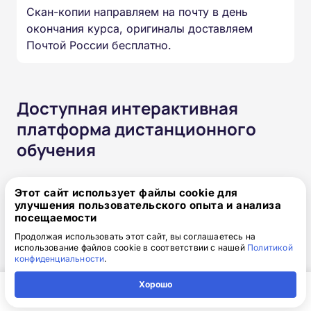
Скан-копии направляем на почту в день
окончания курса, оригиналы доставляем
Почтой России бесплатно.
Доступная интерактивная
платформа дистанционного
обучения
Онлайн-формат позволяет вам проходить
Этот сайт использует файлы cookie для
обучение в любое время в любом месте и с
улучшения пользовательского опыта и анализа
любого устройства. Организуйте свой учебный
посещаемости
процесс так, как удобно именно вам.
Продолжая использовать этот сайт, вы соглашаетесь на
использование файлов cookie в соответствии с нашей
Политикой
конфиденциальности
.
Круглосуточный доступ к
Хорошо
курсам навсегда
Главная
Регион
Поиск
Контакты
Компания