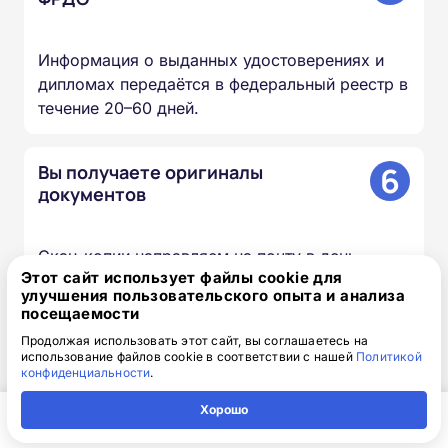
Информация о выданных удостоверениях и
дипломах передаётся в федеральный реестр в
течение 20–60 дней.
6
Вы получаете оригиналы
документов
Скан-копии направляем на почту в день
Этот сайт использует файлы cookie для
окончания курса, оригиналы доставляем
улучшения пользовательского опыта и анализа
Почтой России бесплатно.
посещаемости
Продолжая использовать этот сайт, вы соглашаетесь на
использование файлов cookie в соответствии с нашей
Политикой
конфиденциальности
.
Доступная интерактивная
Хорошо
платформа дистанционного
Главная
Регион
Поиск
Контакты
Компания