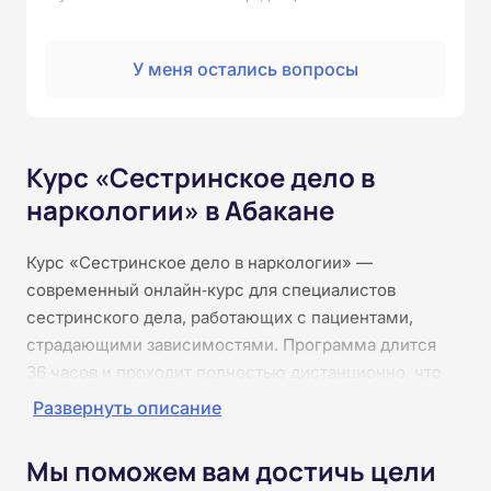
У меня остались вопросы
Курс «Сестринское дело в
наркологии» в Абакане
Курс «Сестринское дело в наркологии» —
современный онлайн‑курс для специалистов
сестринского дела, работающих с пациентами,
страдающими зависимостями. Программа длится
36 часов и проходит полностью дистанционно, что
позволяет совмещать обучение с основной
Развернуть описание
работой. Слушатели изучат нормативные основы
наркологической помощи, психофизиологию
Мы поможем вам достичь цели
зависимости, методы профилактики, диагностики и