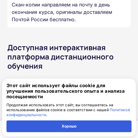
Скан-копии направляем на почту в день
окончания курса, оригиналы доставляем
Почтой России бесплатно.
Доступная интерактивная
платформа дистанционного
обучения
Онлайн-формат позволяет вам проходить
Этот сайт использует файлы cookie для
обучение в любое время в любом месте и с
улучшения пользовательского опыта и анализа
любого устройства. Организуйте свой учебный
посещаемости
процесс так, как удобно именно вам.
Продолжая использовать этот сайт, вы соглашаетесь на
использование файлов cookie в соответствии с нашей
Политикой
конфиденциальности
.
Круглосуточный доступ к
Хорошо
курсам навсегда
Главная
Регион
Поиск
Контакты
Компания