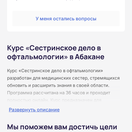
У меня остались вопросы
Курс «Сестринское дело в
офтальмологии» в Абакане
Курс «Сестринское дело в офтальмологии»
разработан для медицинских сестер, стремящихся
обновить и расширить знания в своей области.
Программа рассчитана на 36 часов и проходит
полностью онлайн. Курс предназначен для
медсестёр офтальмологических кабинетов и
Развернуть описание
клиник, где требуется глубокое понимание
заболеваний глаза и техники ухода за пациентами.
Мы поможем вам достичь цели
Слушатели изучат теоретические основы,