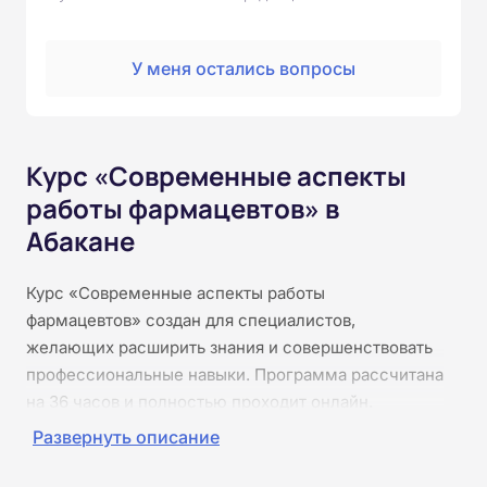
У меня остались вопросы
Курс «Современные аспекты
работы фармацевтов» в
Абакане
Курс «Современные аспекты работы
фармацевтов» создан для специалистов,
желающих расширить знания и совершенствовать
профессиональные навыки. Программа рассчитана
на 36 часов и полностью проходит онлайн.
Программа ориентирована на фармацевтов и
Развернуть описание
провизоров, которые хотят обновить знания о
современных технологиях, нормативном