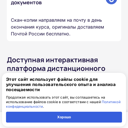
документов
Скан-копии направляем на почту в день
окончания курса, оригиналы доставляем
Почтой России бесплатно.
Доступная интерактивная
платформа дистанционного
обучения
Этот сайт использует файлы cookie для
улучшения пользовательского опыта и анализа
посещаемости
Онлайн-формат позволяет вам проходить
обучение в любое время в любом месте и с
Продолжая использовать этот сайт, вы соглашаетесь на
использование файлов cookie в соответствии с нашей
Политикой
любого устройства. Организуйте свой учебный
конфиденциальности
.
процесс так, как удобно именно вам.
Хорошо
Главная
Регион
Поиск
Контакты
Компания