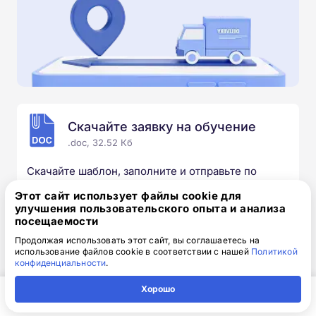
Скачайте заявку на обучение
.doc, 32.52 Кб
Скачайте шаблон, заполните и отправьте по
электронной почте
info@1-academy.ru
.
Этот сайт использует файлы cookie для
Обязательно укажите контактный номер телефон.
улучшения пользовательского опыта и анализа
Наш специалист свяжется с вами и утонит все
посещаемости
детали.
Продолжая использовать этот сайт, вы соглашаетесь на
использование файлов cookie в соответствии с нашей
Политикой
конфиденциальности
.
Хорошо
Выбирайте курс под свои цели
Главная
Регион
Поиск
Контакты
Компания