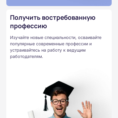
Приказом Минпросвещения
России от 14.07.2023 N 534 в
Получить востребованную
соответствии с Федеральными
профессию
государственными
образовательными стандартами
Изучайте новые специальности, осваивайте
профессионального образования.
популярные современные профессии и
Удостоверения и дипломы о
устраивайтесь на работу к ведущим
прохождении обучения
работодателям.
принимаются работодателями по
всей России.