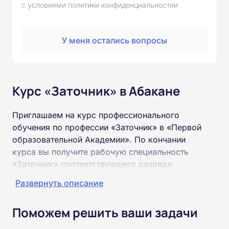
с условиями политики конфиденциальностии
У меня остались вопросы
Курс «Заточник» в Абакане
Приглашаем на курс профессионального
обучения по профессии «Заточник» в «Первой
образовательной Академии». По кончании
курса вы получите рабочую специальность
«Заточник» соответствующего разряда.
Развернуть описание
Пройти обучение и получить удостоверение
можно на базе неполного и полного среднего
Поможем решить ваши задачи
образования (9 или 11 классов).