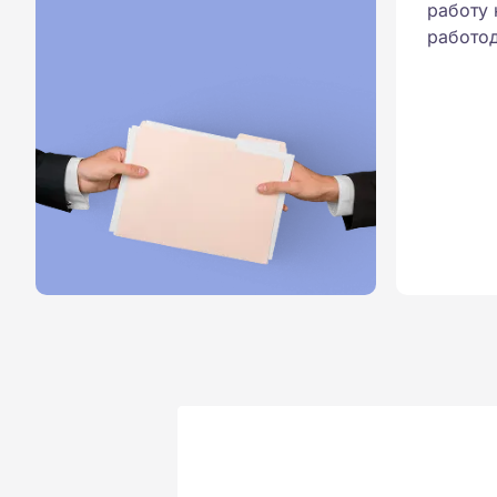
работу 
работод