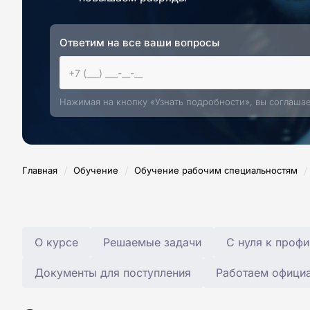
Ответим на все ваши вопросы
Нажимая на кнопку «Узнать подробности», вы соглаша
/
/
/
Главная
Обучение
Обучение рабочим специальностям
О курсе
Решаемые задачи
С нуля к профи
Документы для поступления
Работаем офици