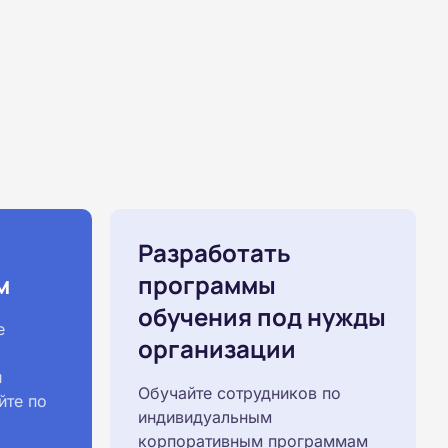
Разработать
м
программы
обучения под нужды
е
организации
й
Обучайте сотрудников по
йте по
индивидуальным
корпоративным программам