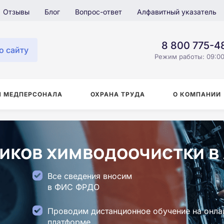
Отзывы
Блог
Вопрос-ответ
Алфавитный указатель
8 800 775-4
о сайту
Режим работы: 09:00
Я МЕДПЕРСОНАЛА
ОХРАНА ТРУДА
О КОМПАНИИ
иков химводоочистки в
Все сведения вносим
в ФИС ФРДО
Проводим дистанционное обучение на онла
платформе