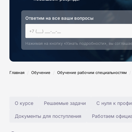
Ответим на все ваши вопросы
Нажимая на кнопку «Узнать подробности», вы соглаша
/
/
/
Главная
Обучение
Обучение рабочим специальностям
О курсе
Решаемые задачи
С нуля к профи
Документы для поступления
Работаем офици