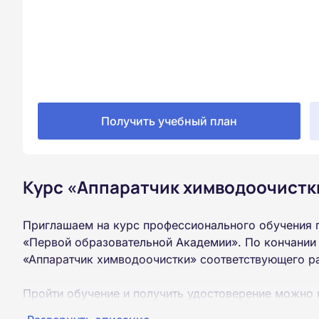
Получить учебный план
Курс «Аппаратчик химводоочистки
Приглашаем на курс профессионального обучения 
«Первой образовательной Академии». По кончании
«Аппаратчик химводоочистки» соответствующего р
Пройти обучение и получить удостоверение можно 
образования (9 или 11 классов).