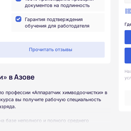
документов на подлинность
Гарантия подтверждения
Гд
обучения для работодателя
Прочитать отзывы
На
» в Азове
ус
по профессии «Аппаратчик химводоочистки» в
 курса вы получите рабочую специальность
азряда.
на базе неполного и полного среднего