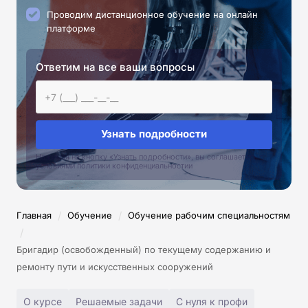
Проводим дистанционное обучение на онлайн
платформе
Ответим на все ваши вопросы
Узнать подробности
Нажимая на кнопку «Узнать подробности», вы соглашаетесь с
условиями политики конфиденциальностии
/
/
Главная
Обучение
Обучение рабочим специальностям
/
Бригадир (освобожденный) по текущему содержанию и
ремонту пути и искусственных сооружений
О курсе
Решаемые задачи
С нуля к профи