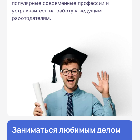
России от 14.07.2023 N 534 в
популярные современные профессии и
соответствии с Федеральными
устраивайтесь на работу к ведущим
работодателям.
государственными
образовательными стандартами
профессионального образования.
Удостоверения и дипломы о
прохождении обучения
принимаются работодателями по
всей России.
Заниматься любимым делом