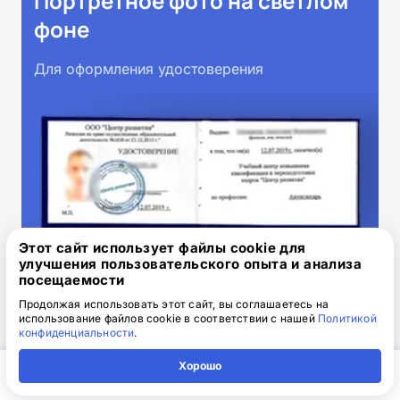
Портретное фото на светлом
фоне
Для оформления удостоверения
Этот сайт использует файлы cookie для
улучшения пользовательского опыта и анализа
Адрес
посещаемости
Продолжая использовать этот сайт, вы соглашаетесь на
использование файлов cookie в соответствии с нашей
Политикой
Для доставки оригиналов документов
конфиденциальности
.
Хорошо
Главная
Регион
Поиск
Контакты
Компания