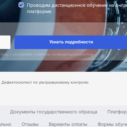
Проводим дистанционное обучение на онла
платформе
Узнать подробности
етесь с условиями политики конфиденциальностии
Дефектоскопист по ультразвуковому контролю
Документы государственного образца
Платфор
ально
Отзывы
Варианты оплаты
Формы обуч