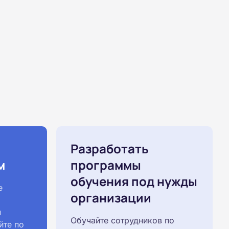
Разработать
м
программы
обучения под нужды
е
организации
й
Обучайте сотрудников по
йте по