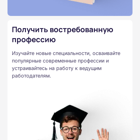
Подготовка ведется по всем
специальностям, утвержденным
Приказом Минпросвещения
Получить востребованную
России от 14.07.2023 N 534 в
профессию
соответствии с Федеральными
государственными
Изучайте новые специальности, осваивайте
образовательными стандартами
популярные современные профессии и
профессионального образования.
устраивайтесь на работу к ведущим
Удостоверения и дипломы о
работодателям.
прохождении обучения
принимаются работодателями по
всей России.