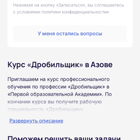
Нажимая на кнопку «Записаться», вы соглашаетесь
с условиями политики конфиденциальностии
У меня остались вопросы
Курс «Дробильщик» в Азове
Приглашаем на курс профессионального
обучения по профессии «Дробильщик» в
«Первой образовательной Академии». По
кончании курса вы получите рабочую
специальность «Дробильщик»
соответствующего разряда.
Развернуть описание
Пройти обучение и получить удостоверение
Поможем решить ваши задачи
можно на базе неполного и полного среднего