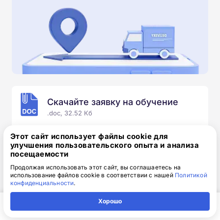
Скачайте заявку на обучение
.doc, 32.52 Кб
Скачайте шаблон, заполните и отправьте по
Этот сайт использует файлы cookie для
электронной почте
info@1-academy.ru
.
улучшения пользовательского опыта и анализа
посещаемости
Обязательно укажите контактный номер телефон.
Наш специалист свяжется с вами и утонит все
Продолжая использовать этот сайт, вы соглашаетесь на
использование файлов cookie в соответствии с нашей
Политикой
детали.
конфиденциальности
.
Хорошо
Главная
Регион
Поиск
Контакты
Компания