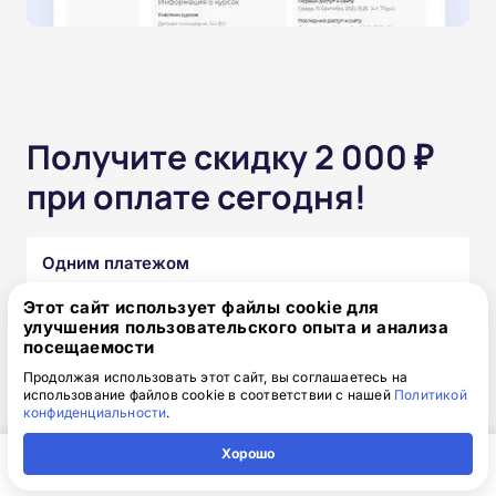
Получите скидку 2 000 ₽
при оплате сегодня!
Одним платежом
Этот сайт использует файлы cookie для
от 15 850 ₽
17 850 ₽
скидка: 2 000 ₽
улучшения пользовательского опыта и анализа
посещаемости
Продолжая использовать этот сайт, вы соглашаетесь на
Частями без переплат
использование файлов cookie в соответствии с нашей
Политикой
конфиденциальности
.
от 1 320₽
/месяц
Хорошо
Узнать подробнее
Главная
Регион
Поиск
Контакты
Компания