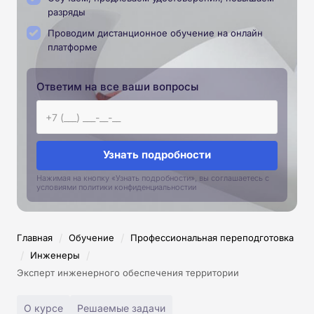
разряды
Проводим дистанционное обучение на онлайн
платформе
Ответим на все ваши вопросы
Узнать подробности
Нажимая на кнопку «Узнать подробности», вы соглашаетесь с
условиями политики конфиденциальностии
/
/
Главная
Обучение
Профессиональная переподготовка
/
/
Инженеры
Эксперт инженерного обеспечения территории
О курсе
Решаемые задачи