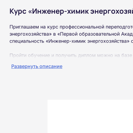
Курс «Инженер-химик энергохозяй
Приглашаем на курс профессиональной переподгот
энергохозяйства» в «Первой образовательной Акад
специальность «Инженер-химик энергохозяйства» 
Пройти обучение и получить диплом можно на базе
образования (ВУЗ, колледж, техникум).
Развернуть описание
Обучение проводится дистанционно на собственной
можно из любой точки России.
Документы об окончании курса и «корочки» о пол
Почтой России. При необходимости скан-копия выс
окончания курса обучения.