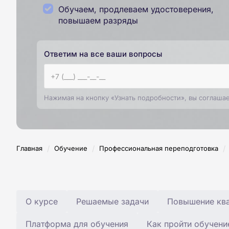
Обучаем, продлеваем удостоверения,
повышаем разряды
Ответим на все ваши вопросы
Нажимая на кнопку «Узнать подробности», вы соглаша
/
/
/
Главная
Обучение
Профессиональная переподготовка
О курсе
Решаемые задачи
Повышение ква
Платформа для обучения
Как пройти обучени