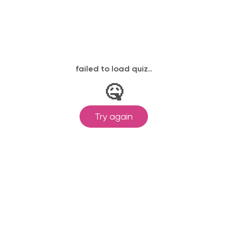
законодательству, подтверждены
одготовка ведется по всем
ом Минпросвещения России от
ральными государственными
ионального образования.
и обучения принимаются