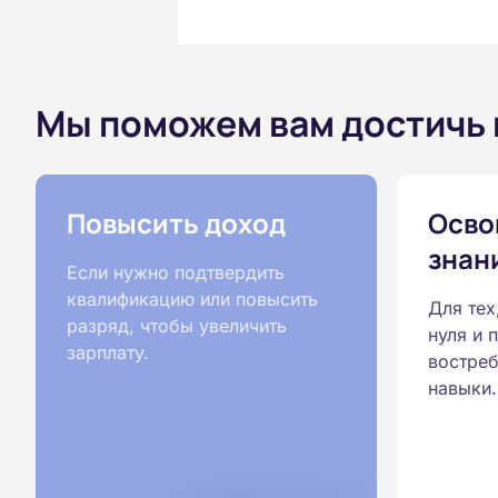
Мы поможем вам достичь
Повысить доход
Осво
знан
Если нужно подтвердить
квалификацию или повысить
Для тех
разряд, чтобы увеличить
нуля и 
зарплату.
востреб
навыки.