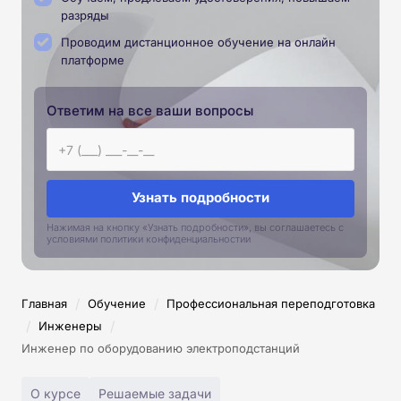
разряды
Проводим дистанционное обучение на онлайн
платформе
Ответим на все ваши вопросы
Узнать подробности
Нажимая на кнопку «Узнать подробности», вы соглашаетесь с
условиями политики конфиденциальностии
/
/
Главная
Обучение
Профессиональная переподготовка
/
/
Инженеры
Инженер по оборудованию электроподстанций
О курсе
Решаемые задачи