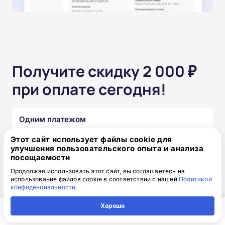
Получите скидку 2 000 ₽
при оплате сегодня!
Одним платежом
Этот сайт использует файлы cookie для
от 15 850 ₽
17 850 ₽
скидка: 2 000 ₽
улучшения пользовательского опыта и анализа
посещаемости
Продолжая использовать этот сайт, вы соглашаетесь на
Частями без переплат
использование файлов cookie в соответствии с нашей
Политикой
конфиденциальности
.
от 1 320₽
/месяц
Хорошо
Узнать подробнее
Главная
Регион
Поиск
Контакты
Компания