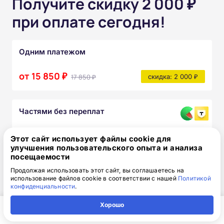
Получите скидку 2 000 ₽
при оплате сегодня!
Одним платежом
от 15 850 ₽
17 850 ₽
скидка: 2 000 ₽
Частями без переплат
от 1 320₽
/месяц
Этот сайт использует файлы cookie для
улучшения пользовательского опыта и анализа
Узнать подробнее
посещаемости
После прохождения курса вы получите:
Продолжая использовать этот сайт, вы соглашаетесь на
использование файлов cookie в соответствии с нашей
Политикой
конфиденциальности
.
Полный комплект официальных
документов
Хорошо
Главная
Регион
Поиск
Контакты
Компания