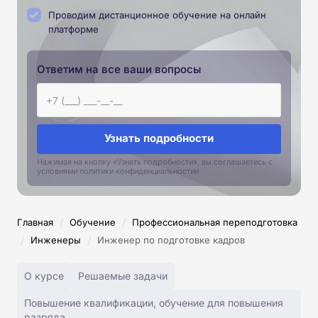
Проводим дистанционное обучение на онлайн
платформе
Ответим на все ваши вопросы
Узнать подробности
Нажимая на кнопку «Узнать подробности», вы соглашаетесь с
условиями политики конфиденциальностии
/
/
Главная
Обучение
Профессиональная переподготовка
/
/
Инженеры
Инженер по подготовке кадров
О курсе
Решаемые задачи
Повышение квалификации, обучение для повышения
разряда