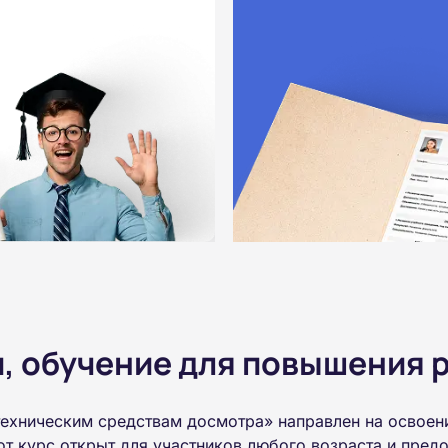
 обучение для повышения р
ехническим средствам досмотра» направлен на освоен
т курс открыт для участников любого возраста и пре