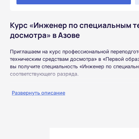
Курс «Инженер по специальным т
досмотра» в Азове
Приглашаем на курс профессиональной переподгот
техническим средствам досмотра» в «Первой обра
вы получите специальность «Инженер по специаль
соответствующего разряда.
Пройти обучение и получить диплом можно на базе
Развернуть описание
образования (ВУЗ, колледж, техникум).
Обучение проводится дистанционно на собственной
можно из любой точки России.
Документы об окончании курса и «корочки» о пол