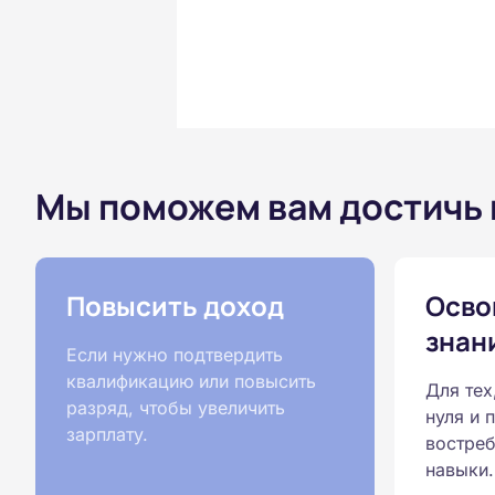
Мы поможем вам достичь
Повысить доход
Осво
знан
Если нужно подтвердить
квалификацию или повысить
Для тех
разряд, чтобы увеличить
нуля и 
зарплату.
востреб
навыки.