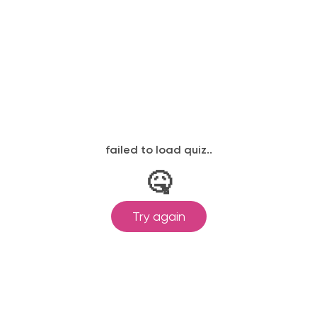
ылается на электронную почту в день
законодательству, подтверждены
одготовка ведется по всем
ом Минпросвещения России от
ральными государственными
ионального образования.
и обучения принимаются