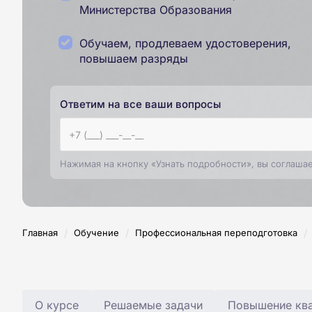
Министерства Образования
Обучаем, продлеваем удостоверения,
повышаем разряды
Ответим на все ваши вопросы
Нажимая на кнопку «Узнать подробности», вы соглаша
/
/
/
Главная
Обучение
Профессиональная переподготовка
О курсе
Решаемые задачи
Повышение ква