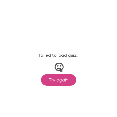
ылается на электронную почту в день
законодательству, подтверждены
одготовка ведется по всем
ом Минпросвещения России от
ральными государственными
ионального образования.
и обучения принимаются