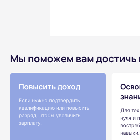
Мы поможем вам достичь
Повысить доход
Осво
знан
Если нужно подтвердить
квалификацию или повысить
Для тех
разряд, чтобы увеличить
нуля и 
зарплату.
востреб
навыки.