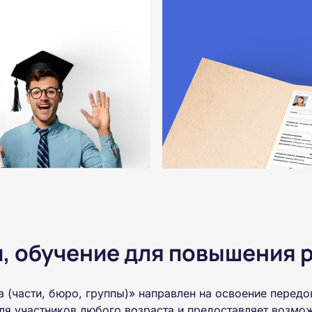
 обучение для повышения р
 (части, бюро, группы)» направлен на освоение перед
ля участников любого возраста и предоставляет возмо