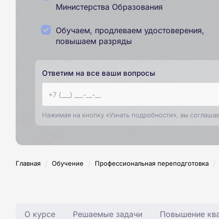
Министерства Образования
Обучаем, продлеваем удостоверения,
повышаем разряды
Ответим на все ваши вопросы
Нажимая на кнопку «Узнать подробности», вы соглаша
/
/
/
Главная
Обучение
Профессиональная переподготовка
О курсе
Решаемые задачи
Повышение ква