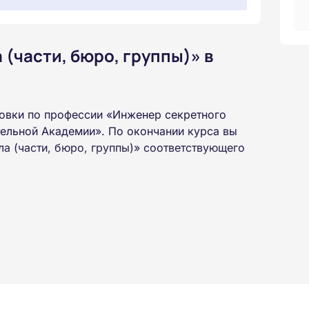
(части, бюро, группы)» в
овки по профессии «Инженер секретного
тельной Академии». По окончании курса вы
а (части, бюро, группы)» соответствующего
 высшего или среднего профессионального
 интернет-платформе Академии. Пройти курсы
ученной профессии высылаются в ваш адрес