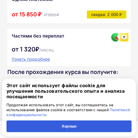
от 15 850 ₽
17 850 ₽
скидка: 2 000 ₽
Частями без переплат
от 1 320₽
/месяц
Узнать подробнее
После прохождения курса вы получите:
Полный комплект официальных
Этот сайт использует файлы cookie для
улучшения пользовательского опыта и анализа
документов
посещаемости
Продолжая использовать этот сайт, вы соглашаетесь на
Доступ к онлайн-платформе Академии
использование файлов cookie в соответствии с нашей
Политикой
конфиденциальности
.
Учебно-методические материалы
Хорошо
Главная
Регион
Поиск
Контакты
Компания
Внесение сведений в государственный