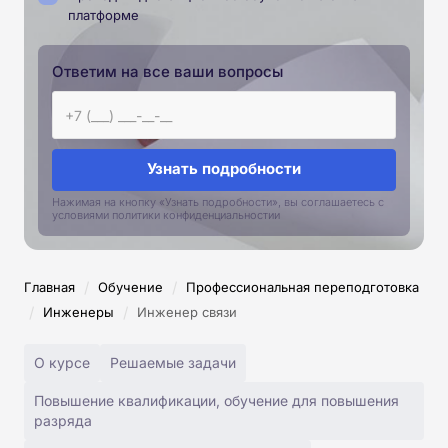
платформе
Ответим на все ваши вопросы
Узнать подробности
Нажимая на кнопку «Узнать подробности», вы соглашаетесь с
условиями политики конфиденциальностии
/
/
Главная
Обучение
Профессиональная переподготовка
/
/
Инженеры
Инженер связи
О курсе
Решаемые задачи
Повышение квалификации, обучение для повышения
разряда