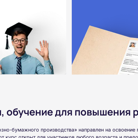
 обучение для повышения р
озно-бумажного производства» направлен на освоение 
т курс открыт для участников любого возраста и пре