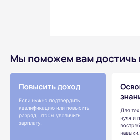
Мы поможем вам достичь
Повысить доход
Осво
знан
Если нужно подтвердить
квалификацию или повысить
Для тех
разряд, чтобы увеличить
нуля и 
зарплату.
востреб
навыки.