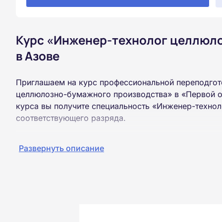
Курс «Инженер-технолог целлюл
в Азове
Приглашаем на курс профессиональной переподгот
целлюлозно-бумажного производства» в «Первой о
курса вы получите специальность «Инженер-техно
соответствующего разряда.
Пройти обучение и получить диплом можно на базе
Развернуть описание
образования (ВУЗ, колледж, техникум).
Обучение проводится дистанционно на собственной
можно из любой точки России.
Документы об окончании курса и «корочки» о пол