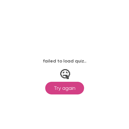
ылается на электронную почту в день
законодательству, подтверждены
одготовка ведется по всем
ом Минпросвещения России от
ральными государственными
ионального образования.
и обучения принимаются