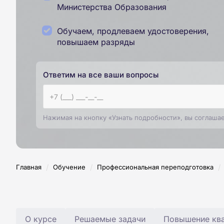
Министерства Образования
Обучаем, продлеваем удостоверения,
повышаем разряды
Ответим на все ваши вопросы
Нажимая на кнопку «Узнать подробности», вы соглаша
/
/
/
Главная
Обучение
Профессиональная переподготовка
О курсе
Решаемые задачи
Повышение ква