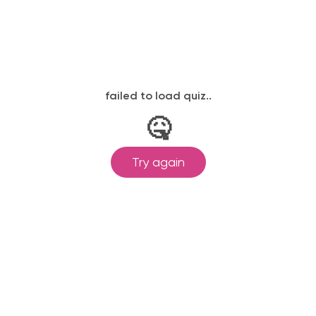
законодательству, подтверждены
одготовка ведется по всем
ом Минпросвещения России от
ральными государственными
ионального образования.
и обучения принимаются