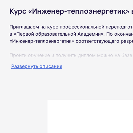
Курс «Инженер-теплоэнергетик» 
Приглашаем на курс профессиональной переподгот
в «Первой образовательной Академии». По окончан
«Инженер-теплоэнергетик» соответствующего разр
Пройти обучение и получить диплом можно на базе
образования (ВУЗ, колледж, техникум).
Развернуть описание
Обучение проводится дистанционно на собственной
можно из любой точки России.
Документы об окончании курса и «корочки» о пол
Почтой России. При необходимости скан-копия выс
окончания курса обучения.