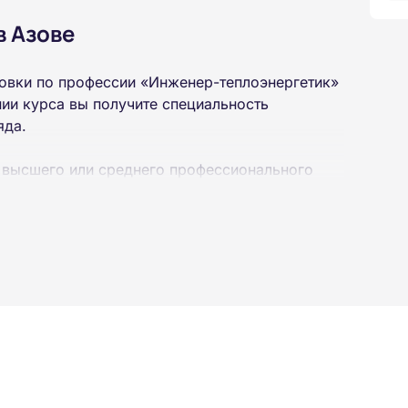
в Азове
овки по профессии «Инженер-теплоэнергетик»
ии курса вы получите специальность
яда.
 высшего или среднего профессионального
 интернет-платформе Академии. Пройти курсы
ученной профессии высылаются в ваш адрес
ылается на электронную почту в день