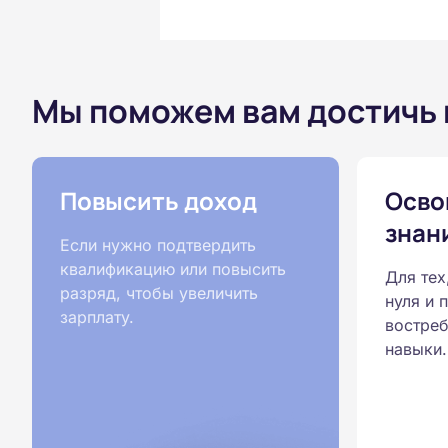
Мы поможем вам достичь
Повысить доход
Осво
знан
Если нужно подтвердить
квалификацию или повысить
Для тех
разряд, чтобы увеличить
нуля и 
зарплату.
востреб
навыки.