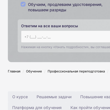
Обучаем, продлеваем удостоверения,
повышаем разряды
Ответим на все ваши вопросы
Нажимая на кнопку «Узнать подробности», вы соглаша
/
/
/
Главная
Обучение
Профессиональная переподготовка
О курсе
Решаемые задачи
Повышение ква
Платформа для обучения
Как пройти обучени