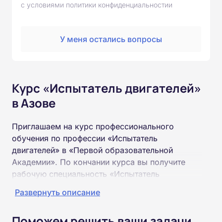
с условиями политики конфиденциальностии
У меня остались вопросы
Курс «Испытатель двигателей»
в Азове
Приглашаем на курс профессионального
обучения по профессии «Испытатель
двигателей» в «Первой образовательной
Академии». По кончании курса вы получите
рабочую специальность «Испытатель
двигателей» соответствующего разряда.
Развернуть описание
Пройти обучение и получить удостоверение
Поможем решить ваши задачи
можно на базе неполного и полного среднего