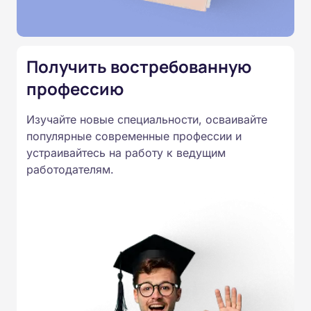
Подготовка ведется по всем
специальностям, утвержденным
Приказом Минпросвещения
Получить востребованную
России от 14.07.2023 N 534 в
профессию
соответствии с Федеральными
государственными
Изучайте новые специальности, осваивайте
образовательными стандартами
популярные современные профессии и
профессионального образования.
устраивайтесь на работу к ведущим
Удостоверения и дипломы о
работодателям.
прохождении обучения
принимаются работодателями по
всей России.