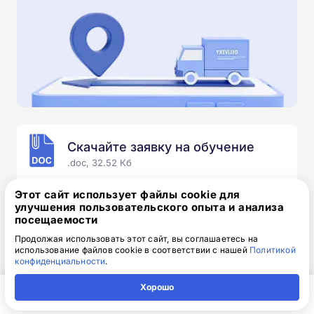
Скачайте заявку на обучение
.doc, 32.52 Кб
Скачайте шаблон, заполните и отправьте по
Этот сайт использует файлы cookie для
электронной почте
info@1-academy.ru
.
улучшения пользовательского опыта и анализа
посещаемости
Обязательно укажите контактный номер телефон.
Наш специалист свяжется с вами и утонит все
Продолжая использовать этот сайт, вы соглашаетесь на
использование файлов cookie в соответствии с нашей
Политикой
детали.
конфиденциальности
.
Хорошо
Главная
Регион
Поиск
Контакты
Компания