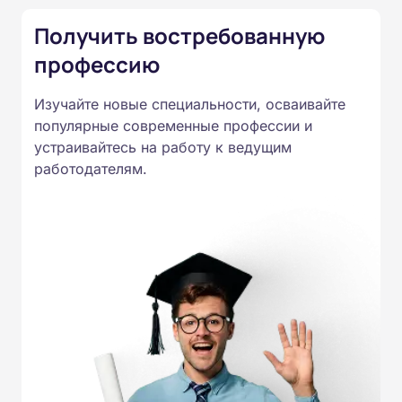
России от 14.07.2023 N 534 в
Получить востребованную
соответствии с Федеральными
профессию
государственными
образовательными стандартами
Изучайте новые специальности, осваивайте
профессионального образования.
популярные современные профессии и
Удостоверения и дипломы о
устраивайтесь на работу к ведущим
прохождении обучения
работодателям.
принимаются работодателями по
всей России.