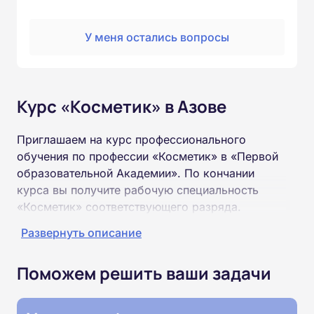
У меня остались вопросы
Курс «Косметик» в Азове
Приглашаем на курс профессионального
обучения по профессии «Косметик» в «Первой
образовательной Академии». По кончании
курса вы получите рабочую специальность
«Косметик» соответствующего разряда.
Развернуть описание
Пройти обучение и получить удостоверение
можно на базе неполного и полного среднего
Поможем решить ваши задачи
образования (9 или 11 классов).
Обучение проводится дистанционно на