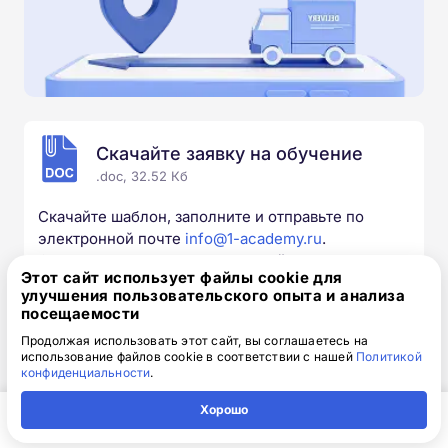
Скачайте заявку на обучение
.doc, 32.52 Кб
Скачайте шаблон, заполните и отправьте по
электронной почте
info@1-academy.ru
.
Обязательно укажите контактный номер телефон.
Этот сайт использует файлы cookie для
Наш специалист свяжется с вами и утонит все
улучшения пользовательского опыта и анализа
детали.
посещаемости
Продолжая использовать этот сайт, вы соглашаетесь на
использование файлов cookie в соответствии с нашей
Политикой
конфиденциальности
.
Выбирайте курс под свои цели
Хорошо
Главная
Регион
Поиск
Контакты
Компания