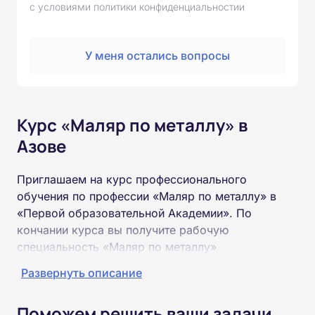
с условиями политики конфиденциальностии
У меня остались вопросы
Курс «Маляр по металлу» в
Азове
Приглашаем на курс профессионального
обучения по профессии «Маляр по металлу» в
«Первой образовательной Академии». По
кончании курса вы получите рабочую
специальность «Маляр по металлу»
соответствующего разряда.
Развернуть описание
Пройти обучение и получить удостоверение
Поможем решить ваши задачи
можно на базе неполного и полного среднего