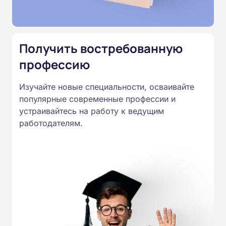
Подготовка ведется по всем
специальностям, утвержденным
Приказом Минпросвещения
Получить востребованную
России от 14.07.2023 N 534 в
профессию
соответствии с Федеральными
государственными
Изучайте новые специальности, осваивайте
образовательными стандартами
популярные современные профессии и
профессионального образования.
устраивайтесь на работу к ведущим
Удостоверения и дипломы о
работодателям.
прохождении обучения
принимаются работодателями по
всей России.