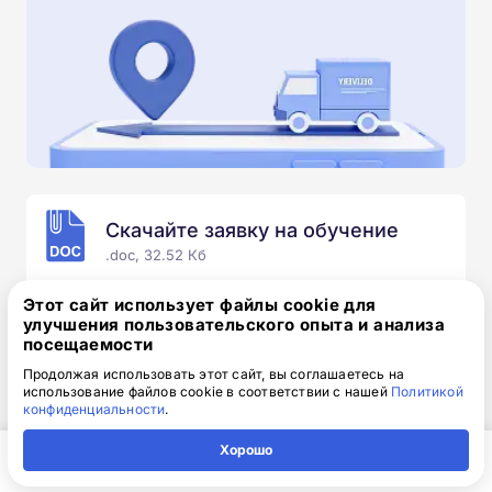
Скачайте заявку на обучение
.doc, 32.52 Кб
Скачайте шаблон, заполните и отправьте по
Этот сайт использует файлы cookie для
электронной почте
info@1-academy.ru
.
улучшения пользовательского опыта и анализа
посещаемости
Обязательно укажите контактный номер телефон.
Наш специалист свяжется с вами и утонит все
Продолжая использовать этот сайт, вы соглашаетесь на
использование файлов cookie в соответствии с нашей
Политикой
детали.
конфиденциальности
.
Хорошо
Главная
Регион
Поиск
Контакты
Компания