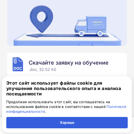
Скачайте заявку на обучение
.doc, 32.52 Кб
Скачайте шаблон, заполните и отправьте по
Этот сайт использует файлы cookie для
электронной почте
info@1-academy.ru
.
улучшения пользовательского опыта и анализа
посещаемости
Обязательно укажите контактный номер телефон.
Наш специалист свяжется с вами и утонит все
Продолжая использовать этот сайт, вы соглашаетесь на
использование файлов cookie в соответствии с нашей
Политикой
детали.
конфиденциальности
.
Хорошо
Главная
Регион
Поиск
Контакты
Компания