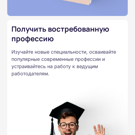
Подготовка ведется по всем
специальностям, утвержденным
Приказом Минпросвещения
Получить востребованную
России от 14.07.2023 N 534 в
профессию
соответствии с Федеральными
государственными
Изучайте новые специальности, осваивайте
образовательными стандартами
популярные современные профессии и
профессионального образования.
устраивайтесь на работу к ведущим
Удостоверения и дипломы о
работодателям.
прохождении обучения
принимаются работодателями по
всей России.