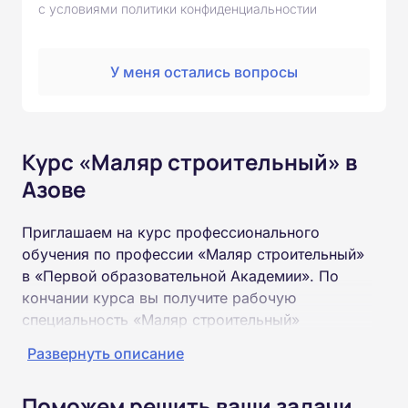
с условиями политики конфиденциальностии
У меня остались вопросы
Курс «Маляр строительный» в
Азове
Приглашаем на курс профессионального
обучения по профессии «Маляр строительный»
в «Первой образовательной Академии». По
кончании курса вы получите рабочую
специальность «Маляр строительный»
соответствующего разряда.
Развернуть описание
Пройти обучение и получить удостоверение
Поможем решить ваши задачи
можно на базе неполного и полного среднего