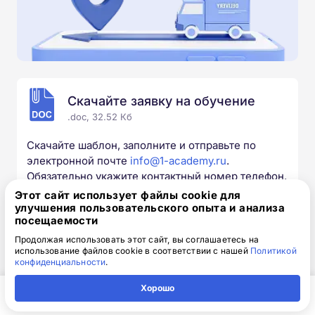
Скачайте заявку на обучение
.doc, 32.52 Кб
Скачайте шаблон, заполните и отправьте по
электронной почте
info@1-academy.ru
.
Обязательно укажите контактный номер телефон.
Наш специалист свяжется с вами и утонит все
Этот сайт использует файлы cookie для
детали.
улучшения пользовательского опыта и анализа
посещаемости
Продолжая использовать этот сайт, вы соглашаетесь на
использование файлов cookie в соответствии с нашей
Политикой
конфиденциальности
.
Выбирайте курс под свои цели
Хорошо
Главная
Регион
Поиск
Контакты
Компания