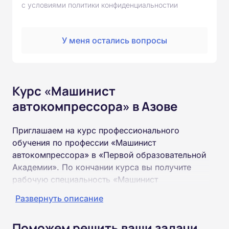
с условиями политики конфиденциальностии
У меня остались вопросы
Курс «Машинист
автокомпрессора» в Азове
Приглашаем на курс профессионального
обучения по профессии «Машинист
автокомпрессора» в «Первой образовательной
Академии». По кончании курса вы получите
рабочую специальность «Машинист
автокомпрессора» соответствующего разряда.
Развернуть описание
Пройти обучение и получить удостоверение
Поможем решить ваши задачи
можно на базе неполного и полного среднего