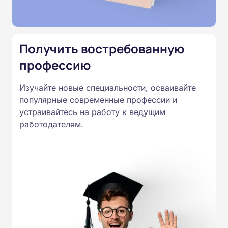
Подготовка ведется по всем
специальностям, утвержденным
Приказом Минпросвещения
Получить востребованную
России от 14.07.2023 N 534 в
профессию
соответствии с Федеральными
государственными
Изучайте новые специальности, осваивайте
образовательными стандартами
популярные современные профессии и
профессионального образования.
устраивайтесь на работу к ведущим
Удостоверения и дипломы о
работодателям.
прохождении обучения
принимаются работодателями по
всей России.