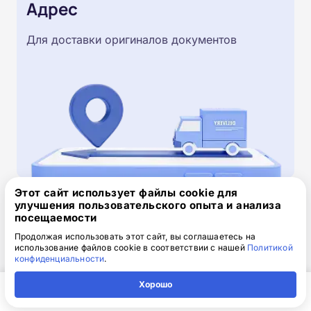
Адрес
Для доставки оригиналов документов
Этот сайт использует файлы cookie для
улучшения пользовательского опыта и анализа
Скачайте заявку на обучение
посещаемости
.doc, 32.52 Кб
Продолжая использовать этот сайт, вы соглашаетесь на
использование файлов cookie в соответствии с нашей
Политикой
конфиденциальности
.
Скачайте шаблон, заполните и отправьте по
электронной почте
info@1-academy.ru
.
Хорошо
Обязательно укажите контактный номер телефон.
Главная
Регион
Поиск
Контакты
Компания
Наш специалист свяжется с вами и утонит все