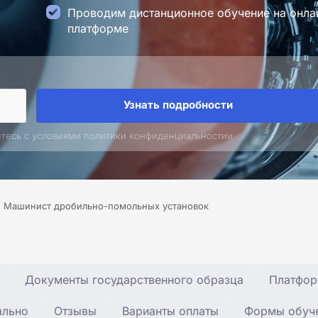
Проводим дистанционное обучение на онла
платформе
Узнать подробности
етесь с условиями политики конфиденциальностии
Машинист дробильно-помольных установок
Документы государственного образца
Платфор
ально
Отзывы
Варианты оплаты
Формы обуч