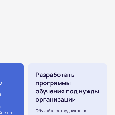
Разработать
м
программы
обучения под нужды
е
организации
й
Обучайте сотрудников по
йте по