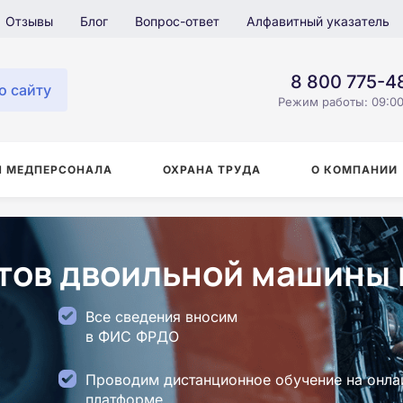
Отзывы
Блог
Вопрос-ответ
Алфавитный указатель
8 800 775-4
о сайту
Режим работы: 09:00
Я МЕДПЕРСОНАЛА
ОХРАНА ТРУДА
О КОМПАНИИ
ов двоильной машины 
Все сведения вносим
в ФИС ФРДО
Проводим дистанционное обучение на онла
платформе