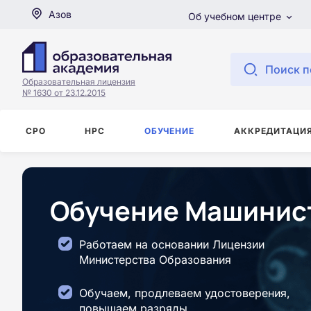
Азов
Об учебном центре
Поиск п
Образовательная лицензия
№ 1630 от 23.12.2015
СРО
НРС
ОБУЧЕНИЕ
АККРЕДИТАЦИ
Обучение Машинист
Работаем на основании Лицензии
Министерства Образования
Обучаем, продлеваем удостоверения,
повышаем разряды