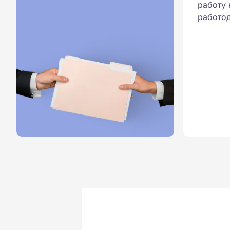
работу 
работод