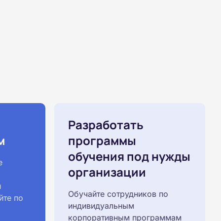
Разработать
м
программы
обучения под нужды
е
организации
й
Обучайте сотрудников по
йте по
индивидуальным
корпоративным программам