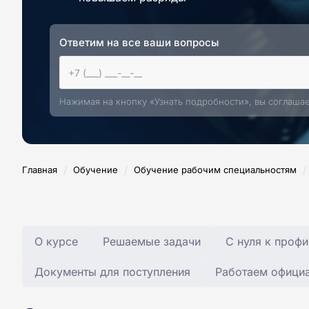
Ответим на все ваши вопросы
Нажимая на кнопку «Узнать подробности», вы соглаша
/
/
/
Главная
Обучение
Обучение рабочим специальностям
О курсе
Решаемые задачи
С нуля к профи
Документы для поступления
Работаем офици