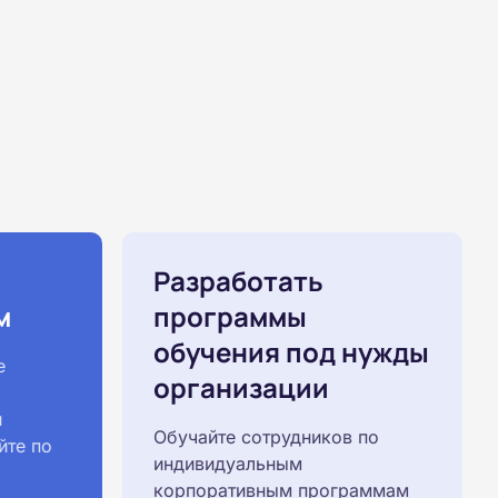
Разработать
м
программы
обучения под нужды
е
организации
й
Обучайте сотрудников по
йте по
индивидуальным
корпоративным программам