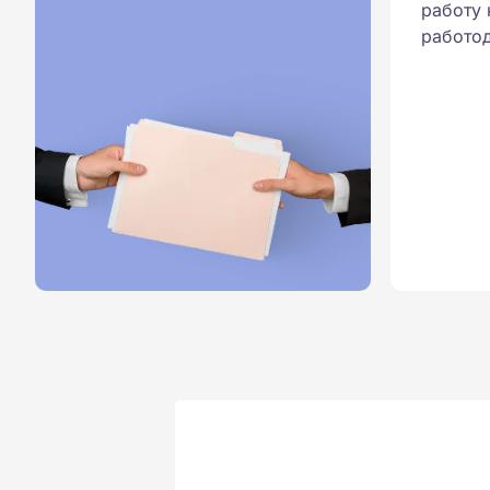
работу 
работод