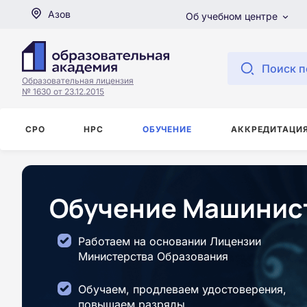
Азов
Об учебном центре
Поиск п
Образовательная лицензия
№ 1630 от 23.12.2015
СРО
НРС
ОБУЧЕНИЕ
АККРЕДИТАЦИ
Обучение Машинист
Работаем на основании Лицензии
Министерства Образования
Обучаем, продлеваем удостоверения,
повышаем разряды