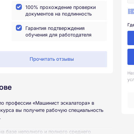
100% прохождение проверки
документов на подлинность
Гд
Гарантия подтверждения
обучения для работодателя
Прочитать отзывы
На
ус
ове
по профессии «Машинист эскалатора» в
 курса вы получите рабочую специальность
.
на базе неполного и полного среднего