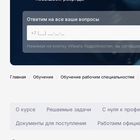
Ответим на все ваши вопросы
Нажимая на кнопку «Узнать подробности», вы соглаша
/
/
/
Главная
Обучение
Обучение рабочим специальностям
О курсе
Решаемые задачи
С нуля к профи
Документы для поступления
Работаем офици