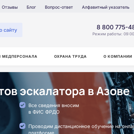
Отзывы
Блог
Вопрос-ответ
Алфавитный указатель
8 800 775-4
о сайту
Режим работы: 09:00
Я МЕДПЕРСОНАЛА
ОХРАНА ТРУДА
О КОМПАНИИ
ов эскалатора в Азове
Все сведения вносим
в ФИС ФРДО
Проводим дистанционное обучение на онла
платформе