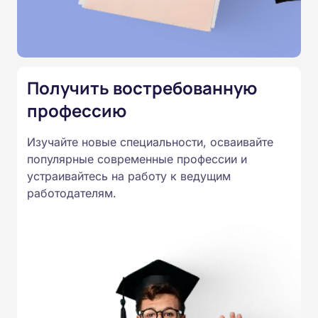
подтверждены лицензией
Министерства образования.
Подготовка ведется по всем
специальностям, утвержденным
Получить востребованную
Приказом Минпросвещения
России от 14.07.2023 N 534 в
профессию
соответствии с Федеральными
Изучайте новые специальности, осваивайте
государственными
популярные современные профессии и
образовательными стандартами
устраивайтесь на работу к ведущим
профессионального образования.
работодателям.
Удостоверения и дипломы о
прохождении обучения
принимаются работодателями по
всей России.