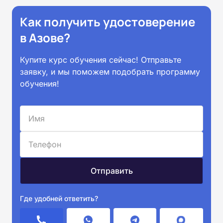
Как получить удостоверение
в Азове?
Купите курс обучения сейчас! Отправьте
заявку, и мы поможем подобрать программу
обучения!
Где удобней ответить?