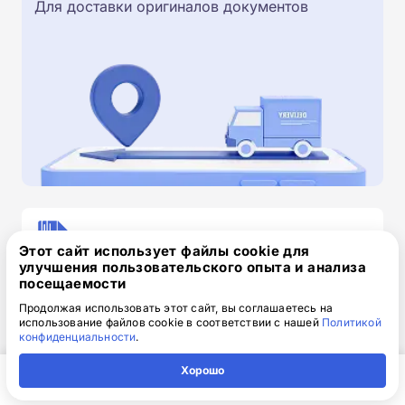
Для доставки оригиналов документов
Скачайте заявку на обучение
Этот сайт использует файлы cookie для
.doc, 32.52 Кб
улучшения пользовательского опыта и анализа
посещаемости
Скачайте шаблон, заполните и отправьте по
Продолжая использовать этот сайт, вы соглашаетесь на
электронной почте
info@1-academy.ru
.
использование файлов cookie в соответствии с нашей
Политикой
Обязательно укажите контактный номер телефон.
конфиденциальности
.
Наш специалист свяжется с вами и утонит все
Хорошо
детали.
Главная
Регион
Поиск
Контакты
Компания