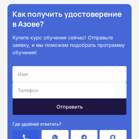
Как получить удостоверение
в Азове?
Купите курс обучения сейчас! Отправьте
заявку, и мы поможем подобрать программу
обучения!
Где удобней ответить?