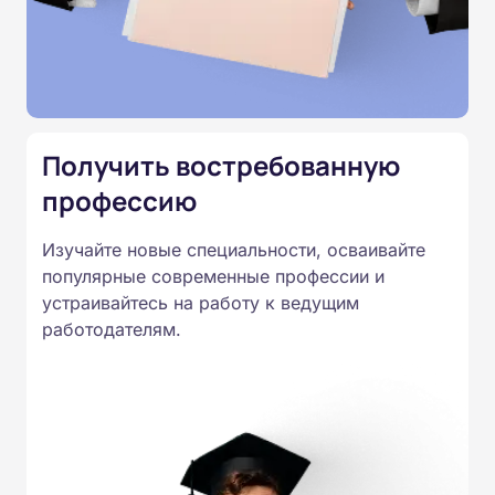
подтверждены лицензией
Министерства образования.
Подготовка ведется по всем
специальностям, утвержденным
Приказом Минпросвещения
Получить востребованную
России от 14.07.2023 N 534 в
профессию
соответствии с Федеральными
государственными
Изучайте новые специальности, осваивайте
образовательными стандартами
популярные современные профессии и
профессионального образования.
устраивайтесь на работу к ведущим
Удостоверения и дипломы о
работодателям.
прохождении обучения
принимаются работодателями по
всей России.