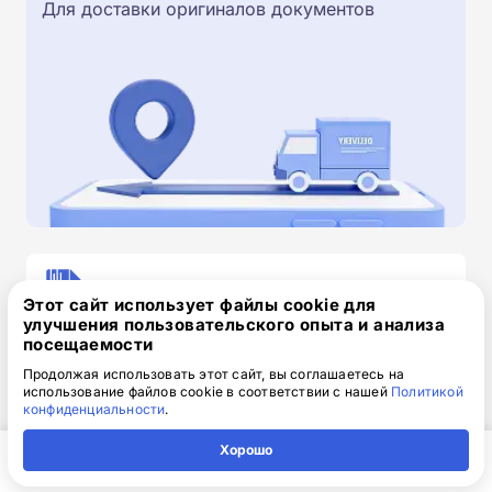
Для доставки оригиналов документов
Скачайте заявку на обучение
Этот сайт использует файлы cookie для
.doc, 32.52 Кб
улучшения пользовательского опыта и анализа
посещаемости
Скачайте шаблон, заполните и отправьте по
Продолжая использовать этот сайт, вы соглашаетесь на
электронной почте
info@1-academy.ru
.
использование файлов cookie в соответствии с нашей
Политикой
Обязательно укажите контактный номер телефон.
конфиденциальности
.
Наш специалист свяжется с вами и утонит все
Хорошо
детали.
Главная
Регион
Поиск
Контакты
Компания