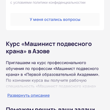
с условиями политики конфиденциальностии
У меня остались вопросы
Курс «Машинист подвесного
крана» в Азове
Приглашаем на курс профессионального
обучения по профессии «Машинист подвесного
крана» в «Первой образовательной Академии».
По кончании курса вы получите рабочую
специальность «Машинист подвесного крана»
соответствующего разряда.
Развернуть описание
Пройти обучение и получить удостоверение
Поможем решить ваши задачи
можно на базе неполного и полного среднего