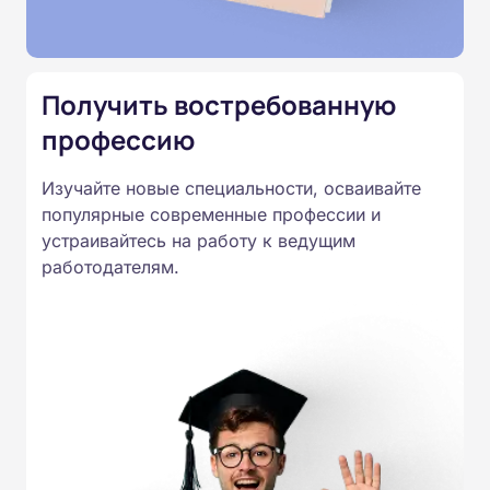
Подготовка ведется по всем
специальностям, утвержденным
Приказом Минпросвещения
Получить востребованную
России от 14.07.2023 N 534 в
профессию
соответствии с Федеральными
государственными
Изучайте новые специальности, осваивайте
образовательными стандартами
популярные современные профессии и
профессионального образования.
устраивайтесь на работу к ведущим
Удостоверения и дипломы о
работодателям.
прохождении обучения
принимаются работодателями по
всей России.