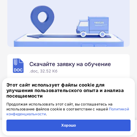
Скачайте заявку на обучение
.doc, 32.52 Кб
Скачайте шаблон, заполните и отправьте по
Этот сайт использует файлы cookie для
электронной почте
info@1-academy.ru
.
улучшения пользовательского опыта и анализа
посещаемости
Обязательно укажите контактный номер телефон.
Наш специалист свяжется с вами и утонит все
Продолжая использовать этот сайт, вы соглашаетесь на
использование файлов cookie в соответствии с нашей
Политикой
детали.
конфиденциальности
.
Хорошо
Главная
Регион
Поиск
Контакты
Компания