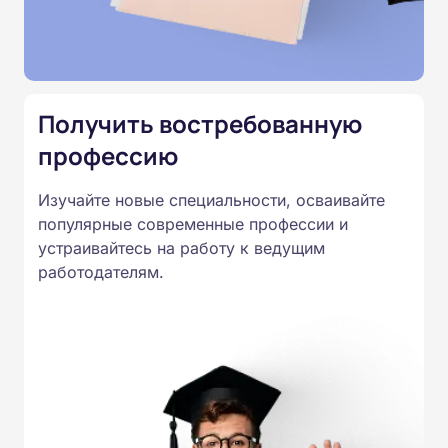
подтверждены лицензией
Министерства образования.
Подготовка ведется по всем
специальностям, утвержденным
Получить востребованную
Приказом Минпросвещения
России от 14.07.2023 N 534 в
профессию
соответствии с Федеральными
Изучайте новые специальности, осваивайте
государственными
популярные современные профессии и
образовательными стандартами
устраивайтесь на работу к ведущим
профессионального образования.
работодателям.
Удостоверения и дипломы о
прохождении обучения
принимаются работодателями по
всей России.