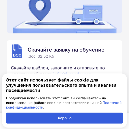
Скачайте заявку на обучение
.doc, 32.52 Кб
Скачайте шаблон, заполните и отправьте по
электронной почте
info@1-academy.ru
.
Этот сайт использует файлы cookie для
Обязательно укажите контактный номер телефон.
улучшения пользовательского опыта и анализа
Наш специалист свяжется с вами и утонит все
посещаемости
детали.
Продолжая использовать этот сайт, вы соглашаетесь на
использование файлов cookie в соответствии с нашей
Политикой
конфиденциальности
.
Выбирайте курс под свои цели
Хорошо
Главная
Регион
Поиск
Контакты
Компания