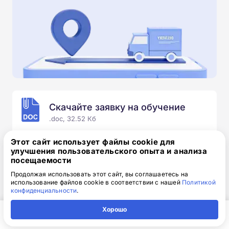
Скачайте заявку на обучение
.doc, 32.52 Кб
Скачайте шаблон, заполните и отправьте по
Этот сайт использует файлы cookie для
электронной почте
info@1-academy.ru
.
улучшения пользовательского опыта и анализа
посещаемости
Обязательно укажите контактный номер телефон.
Наш специалист свяжется с вами и утонит все
Продолжая использовать этот сайт, вы соглашаетесь на
использование файлов cookie в соответствии с нашей
Политикой
детали.
конфиденциальности
.
Хорошо
Главная
Регион
Поиск
Контакты
Компания