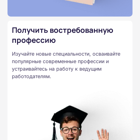
Подготовка ведется по всем
специальностям, утвержденным
Приказом Минпросвещения
Получить востребованную
России от 14.07.2023 N 534 в
профессию
соответствии с Федеральными
государственными
Изучайте новые специальности, осваивайте
образовательными стандартами
популярные современные профессии и
профессионального образования.
устраивайтесь на работу к ведущим
Удостоверения и дипломы о
работодателям.
прохождении обучения
принимаются работодателями по
всей России.