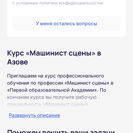
с условиями политики конфиденциальностии
У меня остались вопросы
Курс «Машинист сцены» в
Азове
Приглашаем на курс профессионального
обучения по профессии «Машинист сцены» в
«Первой образовательной Академии». По
кончании курса вы получите рабочую
специальность «Машинист сцены»
соответствующего разряда.
Развернуть описание
Пройти обучение и получить удостоверение
Поможем решить ваши задачи
можно на базе неполного и полного среднего