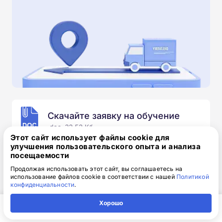
Скачайте заявку на обучение
.doc, 32.52 Кб
Этот сайт использует файлы cookie для
улучшения пользовательского опыта и анализа
Скачайте шаблон, заполните и отправьте по
посещаемости
электронной почте
info@1-academy.ru
.
Обязательно укажите контактный номер телефон.
Продолжая использовать этот сайт, вы соглашаетесь на
использование файлов cookie в соответствии с нашей
Политикой
Наш специалист свяжется с вами и утонит все
конфиденциальности
.
детали.
Хорошо
Главная
Регион
Поиск
Контакты
Компания