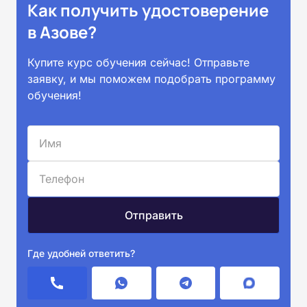
Как получить удостоверение
в Азове?
Купите курс обучения сейчас! Отправьте
заявку, и мы поможем подобрать программу
обучения!
Где удобней ответить?