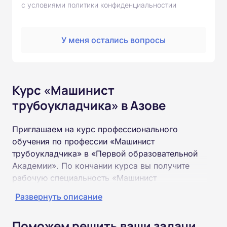
с условиями политики конфиденциальностии
У меня остались вопросы
Курс «Машинист
трубоукладчика» в Азове
Приглашаем на курс профессионального
обучения по профессии «Машинист
трубоукладчика» в «Первой образовательной
Академии». По кончании курса вы получите
рабочую специальность «Машинист
трубоукладчика» соответствующего разряда.
Развернуть описание
Пройти обучение и получить удостоверение
Поможем решить ваши задачи
можно на базе неполного и полного среднего