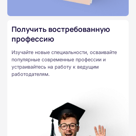
Подготовка ведется по всем
специальностям, утвержденным
Приказом Минпросвещения
Получить востребованную
России от 14.07.2023 N 534 в
профессию
соответствии с Федеральными
государственными
Изучайте новые специальности, осваивайте
образовательными стандартами
популярные современные профессии и
профессионального образования.
устраивайтесь на работу к ведущим
Удостоверения и дипломы о
работодателям.
прохождении обучения
принимаются работодателями по
всей России.