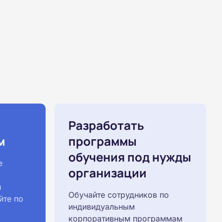
Разработать
м
программы
обучения под нужды
е
организации
й
Обучайте сотрудников по
йте по
индивидуальным
корпоративным программам