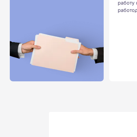
работу 
работод