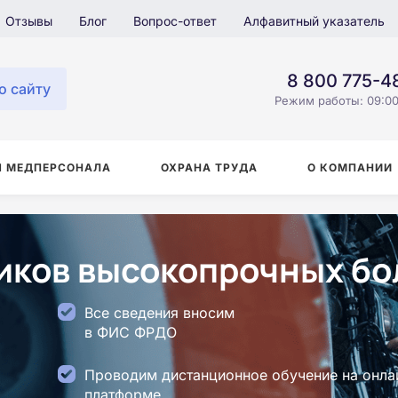
Отзывы
Блог
Вопрос-ответ
Алфавитный указатель
8 800 775-4
о сайту
Режим работы: 09:00
Я МЕДПЕРСОНАЛА
ОХРАНА ТРУДА
О КОМПАНИИ
ков высокопрочных бол
Все сведения вносим
в ФИС ФРДО
Проводим дистанционное обучение на онла
платформе