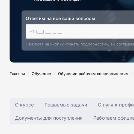
Ответим на все ваши вопросы
Нажимая на кнопку «Узнать подробности», вы соглаша
/
/
/
Главная
Обучение
Обучение рабочим специальностям
О курсе
Решаемые задачи
С нуля к профи
Документы для поступления
Работаем офици