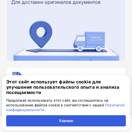
Для доставки оригиналов документов
Скачайте заявку на обучение
Этот сайт использует файлы cookie для
.doc, 32.52 Кб
улучшения пользовательского опыта и анализа
посещаемости
Скачайте шаблон, заполните и отправьте по
Продолжая использовать этот сайт, вы соглашаетесь на
электронной почте
info@1-academy.ru
.
использование файлов cookie в соответствии с нашей
Политикой
Обязательно укажите контактный номер телефон.
конфиденциальности
.
Наш специалист свяжется с вами и утонит все
Хорошо
детали.
Главная
Регион
Поиск
Контакты
Компания