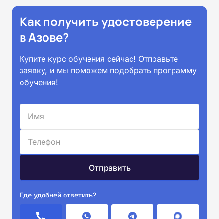
Как получить удостоверение
в Азове?
Купите курс обучения сейчас! Отправьте
заявку, и мы поможем подобрать программу
обучения!
Где удобней ответить?