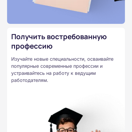
Министерства образования.
Подготовка ведется по всем
специальностям, утвержденным
Приказом Минпросвещения
Получить востребованную
России от 14.07.2023 N 534 в
профессию
соответствии с Федеральными
государственными
Изучайте новые специальности, осваивайте
образовательными стандартами
популярные современные профессии и
профессионального образования.
устраивайтесь на работу к ведущим
Удостоверения и дипломы о
работодателям.
прохождении обучения
принимаются работодателями по
всей России.