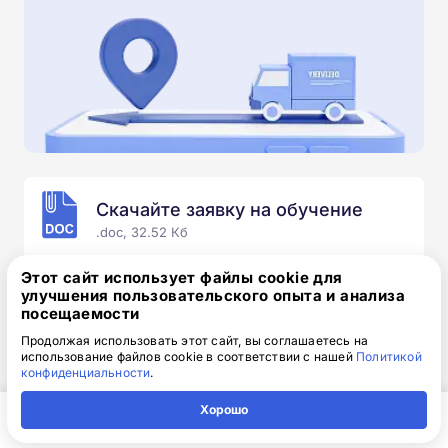
Скачайте заявку на обучение
.doc, 32.52 Кб
Скачайте шаблон, заполните и отправьте по
Этот сайт использует файлы cookie для
электронной почте
info@1-academy.ru
.
улучшения пользовательского опыта и анализа
посещаемости
Обязательно укажите контактный номер телефон.
Наш специалист свяжется с вами и утонит все
Продолжая использовать этот сайт, вы соглашаетесь на
использование файлов cookie в соответствии с нашей
Политикой
детали.
конфиденциальности
.
Хорошо
Главная
Регион
Поиск
Контакты
Компания