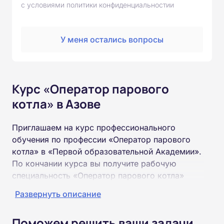
с условиями политики конфиденциальностии
У меня остались вопросы
Курс «Оператор парового
котла» в Азове
Приглашаем на курс профессионального
обучения по профессии «Оператор парового
котла» в «Первой образовательной Академии».
По кончании курса вы получите рабочую
специальность «Оператор парового котла»
соответствующего разряда.
Развернуть описание
Пройти обучение и получить удостоверение
Поможем решить ваши задачи
можно на базе неполного и полного среднего