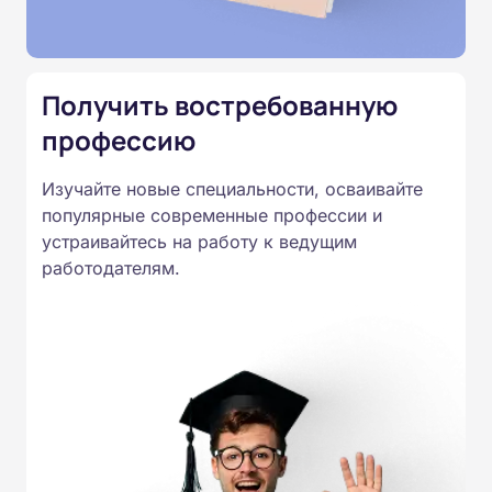
Подготовка ведется по всем
специальностям, утвержденным
Приказом Минпросвещения
Получить востребованную
России от 14.07.2023 N 534 в
профессию
соответствии с Федеральными
государственными
Изучайте новые специальности, осваивайте
образовательными стандартами
популярные современные профессии и
профессионального образования.
устраивайтесь на работу к ведущим
Удостоверения и дипломы о
работодателям.
прохождении обучения
принимаются работодателями по
всей России.