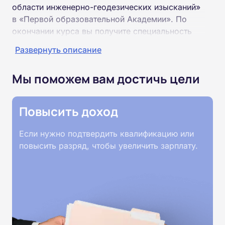
области инженерно-геодезических изысканий»
в «Первой образовательной Академии». По
окончании курса вы получите специальность
«Специалист в области инженерно-
Развернуть описание
геодезических изысканий» соответствующего
разряда.
Мы поможем вам достичь цели
Пройти обучение и получить диплом можно на
базе высшего или среднего профессионального
Повысить доход
образования (ВУЗ, колледж, техникум).
Если нужно подтвердить квалификацию или
Обучение проводится дистанционно на
повысить разряд, чтобы увеличить зарплату.
собственной интернет-платформе Академии.
Пройти курсы можно из любой точки России.
Документы об окончании курса и «корочки» о
полученной профессии высылаются в ваш
адрес Почтой России. При необходимости
скан-копия высылается на электронную почту в