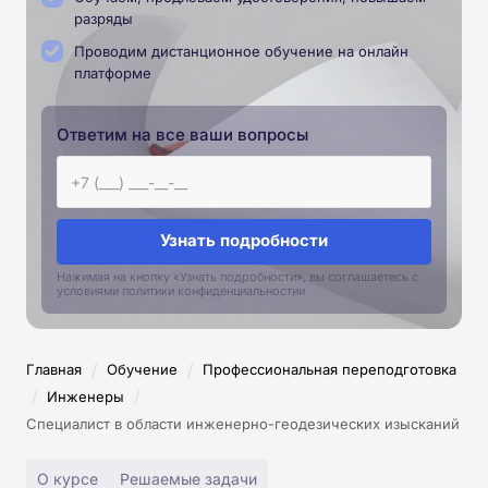
разряды
Проводим дистанционное обучение на онлайн
платформе
Ответим на все ваши вопросы
Узнать подробности
Нажимая на кнопку «Узнать подробности», вы соглашаетесь с
условиями политики конфиденциальностии
/
/
Главная
Обучение
Профессиональная переподготовка
/
/
Инженеры
Специалист в области инженерно-геодезических изысканий
О курсе
Решаемые задачи